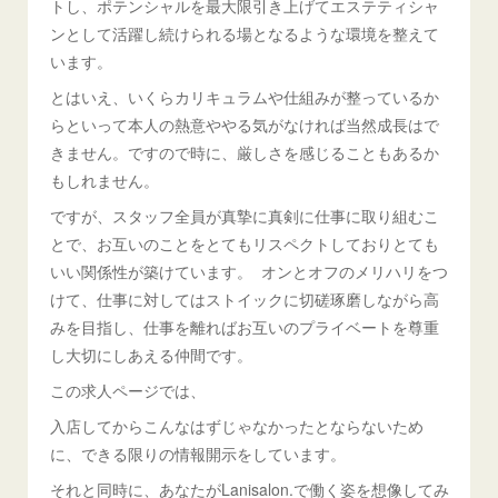
トし、ポテンシャルを最大限引き上げてエステティシャ
ンとして活躍し続けられる場となるような環境を整えて
います。
とはいえ、いくらカリキュラムや仕組みが整っているか
らといって本人の熱意ややる気がなければ当然成長はで
きません。ですので時に、厳しさを感じることもあるか
もしれません。
ですが、スタッフ全員が真摯に真剣に仕事に取り組むこ
とで、お互いのことをとてもリスペクトしておりとても
いい関係性が築けています。 オンとオフのメリハリをつ
けて、仕事に対してはストイックに切磋琢磨しながら高
みを目指し、仕事を離ればお互いのプライベートを尊重
し大切にしあえる仲間です。
この求人ページでは、
入店してからこんなはずじゃなかったとならないため
に、できる限りの情報開示をしています。
それと同時に、あなたがLanisalon.で働く姿を想像してみ